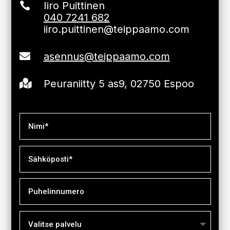
Iiro Puittinen

040 7241 682
iiro.puittinen@teippaamo.com
asennus@teippaamo.com

Peuraniitty 5 as9, 02750 Espoo
