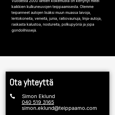
Vuodesta 2000 lähtien kokemusta on kertynyt miltei
kaikkien kulkuneuvojen teippaamisesta. Olemme
teipanneet autojen lisäksi muun muassa laivoja,
lentokoneita, veneitä, junia, raitiovaunuja, linja-autoja,
raskasta kalustoa, nostureita, polkupyöriä ja jopa
gondolihissejä.
Ota yhteyttä
Simon Eklund

040 519 3165
simon.eklund@teippaamo.com