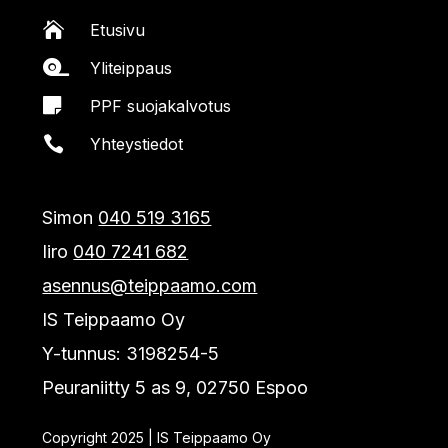

Etusivu

Yliteippaus

PPF suojakalvotus

Yhteystiedot
Simon
040 519 3165
Iiro
040 7241 682
asennus@teippaamo.com
IS Teippaamo Oy
Y-tunnus: 3198254-5
Peuraniitty 5 as 9, 02750 Espoo
Copyright 2025 | IS Teippaamo Oy