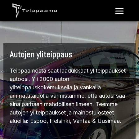
Videotoistin
Autojen yliteippaus
Teippaamosta saat laadukkaat yliteippaukset
autoosi. Yli 2000 auton
yliteippauskokemuksella ja vankalla
ammattitaidolla varmistamme, että autosi saa
aina parhaan mahdollisen ilmeen. Teemme
autojen yliteippaukset ja mainostulosteet
alueilla: Espoo, Helsinki, Vantaa & Uusimaa.